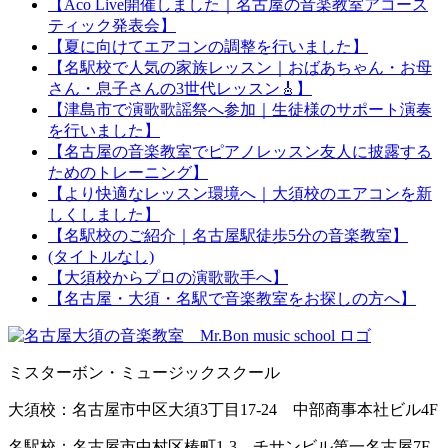
【Aco Live開催しました｜名古屋の音楽教室アコース
ティック発表会】
【夏に向けてエアコンの調整を行いました】
【名駅校で人気の家族レッスン｜おばあちゃん・お母
さん・息子さんの3世代レッスン🎸】
【津島市で演歌歌謡祭へ参加｜生徒様のサポート演奏
を行いました】
【名古屋の音楽教室でピアノレッスン友人に披露する
ためのトレーニング】
【より快適なレッスン環境へ｜大須校のエアコンを新
しくしました】
【名駅校のご紹介｜名古屋駅徒歩5分の音楽教室】
(タイトルなし)
【大須校からプロの演歌歌手へ】
【名古屋・大須・名駅で音楽教室をお探しの方へ】
ミスターボン・ミュージックスクール
大須校：名古屋市中区大須3丁目17-24 中部商事本社ビル4F
名駅校：名古屋市中村区椿町1-3 チサンビル第一名古屋7F