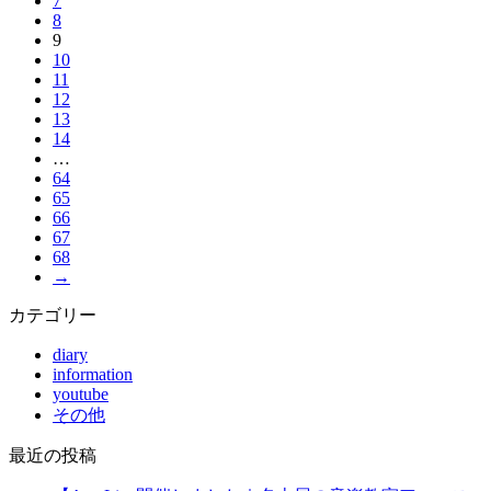
7
8
9
10
11
12
13
14
…
64
65
66
67
68
→
カテゴリー
diary
information
youtube
その他
最近の投稿